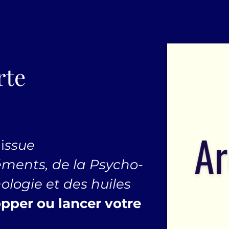
rte
i
ssue
éments, de la Psycho-
logie et des huiles
pper ou lancer votre