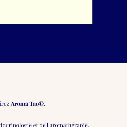
rirez
Aroma Tao©.
ocrinologie et de l'aromathérapie
,