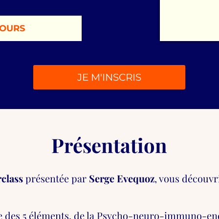
JOURS
JE M'INSCRIS
Présentation
rclass
présentée par
Serge Evequoz
, vous découv
 des 5 éléments, de la Psycho-neuro-immuno-end