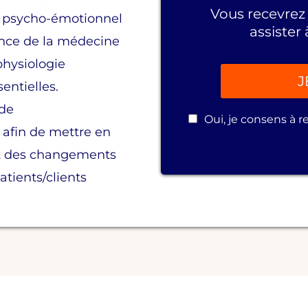
Vous recevrez 
e, psycho-émotionnel
assister
iance de la médecine
 physiologie
J
entielles.
 de
Oui, je consens à r
afin de mettre en
et des changements
atients/clients