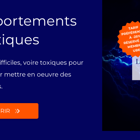
portements
oxiques
iciles, voire toxiques pour
r mettre en oeuvre des
.
RIR