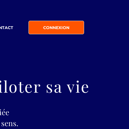
NTACT
CONNEXION
loter sa vie
iée
 sens.