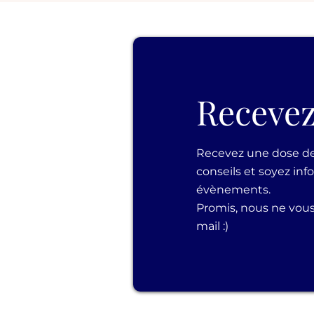
Recevez
Recevez une dose d
conseils et soyez in
évènements.
Promis, nous ne vou
mail :)