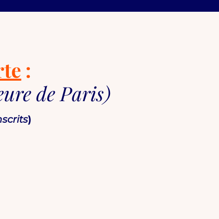
rte
:
eure de Paris)
nscrits
)