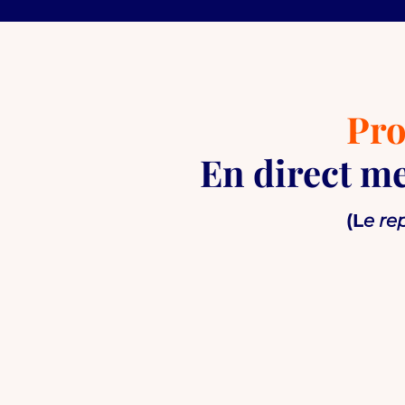
Pro
En direct me
(L
e re