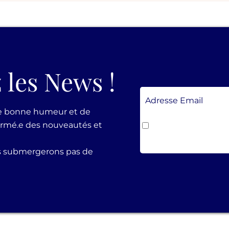
 les News !
e bonne humeur et de
formé.e des nouveautés et
Oui, je consens à recevo
emails
s submergerons pas de